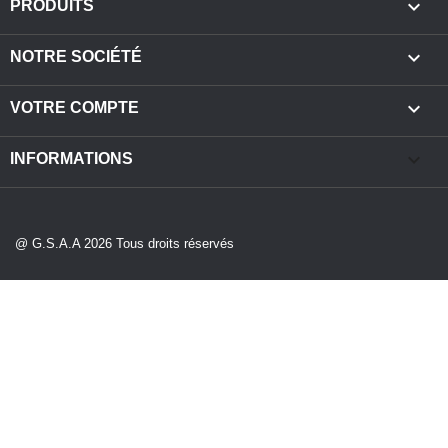

PRODUITS

NOTRE SOCIÉTÉ

VOTRE COMPTE
keyboard_arrow_down
INFORMATIONS
@ G.S.A.A 2026 Tous droits réservés