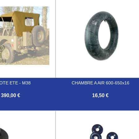
OTE ETE - M38
CHAMBRE A AIR 600-650x16
390,00 €
16,50 €

Aperçu rapide
Aperçu rapide