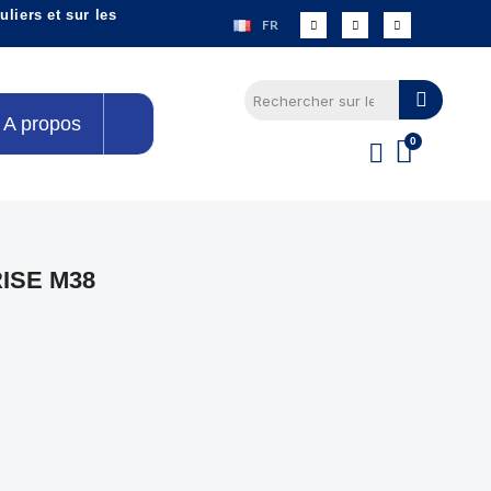
liers et sur les
FR
A propos
RISE M38