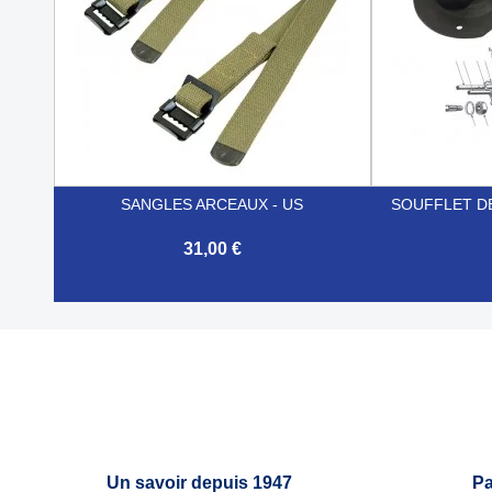
SANGLES ARCEAUX - US
SOUFFLET D
31,00 €


Aperçu rapide
Un savoir depuis 1947
Pa