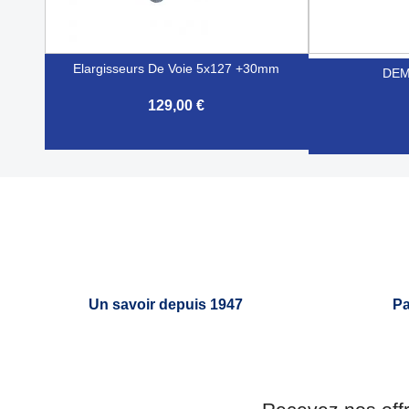
Elargisseurs De Voie 5x127 +30mm
DEM
129,00 €

Aperçu rapide

Un savoir depuis 1947
Pa