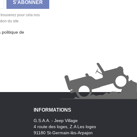
 trouverez pour cela nos
tion du site.
a politique de
INFORMATIONS
G.S.A.A. - Jeep Village
4 route des loges, Z.A Les loges
91180 St-Germain-lès-Arpajon