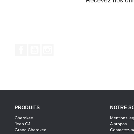
Recevez nos off
Facebook
YouTube
Instagram
PRODUITS
NOTRE S
Cherokee
Mentions lé
Jeep CJ
A propos
Grand Cherokee
Contactez-n