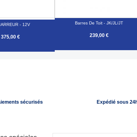
Barres De Toit - JK/JL/JT
ARREUR - 12V
239,00 €
375,00 €

Aperçu rapide
Aperçu rapide
iements sécurisés
Expédié sous 24