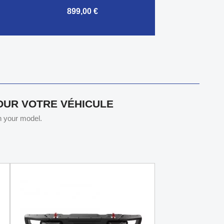
899,00 €

Aperçu rapide
POUR VOTRE VÉHICULE
th your model.