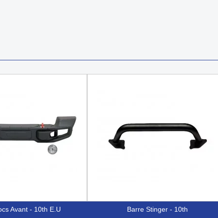
cs Avant - 10th E.U
Barre Stinger - 10th