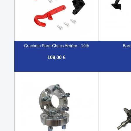
Crochets Pare-Chocs Arrière - 10th
Barr
109,00 €


Aperçu rapide