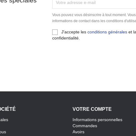
res spéciales
Vous pouvez vous désinscrire à tout moment. Vous
informations de contact dans les conditions d'utilisa
J'accepte les
conditions générales
et l
confidentialité.
OCIÉTÉ
VOTRE COMPTE
gales
Informations personnelles
Commandes
ous
Avoirs