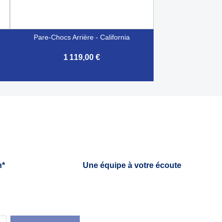
Pare-Chocs Arrière - California
1 119,00 €

Aperçu rapide
h*
Une équipe à votre écoute