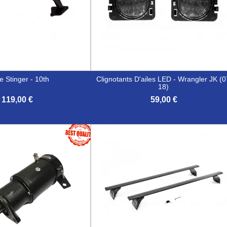
e Stinger - 10th
Clignotants D'ailes LED - Wrangler JK (0
18)
119,00 €
59,00 €

Aperçu rapide
Aperçu rapide