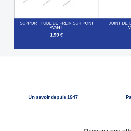
SUPPORT TUBE DE FREIN SUR PONT
JOINT DE 
AVANT
V
1,99 €


Aperçu rapide
Un savoir depuis 1947
Pa
Recevez nos off