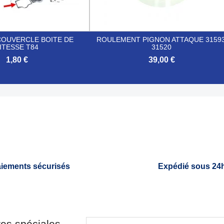
COUVERCLE BOITE DE
ROULEMENT PIGNON ATTAQUE 31593
ITESSE T84
31520
1,80 €
39,00 €

Aperçu rapide
Aperçu rapide
iements sécurisés
Expédié sous 24
res spéciales