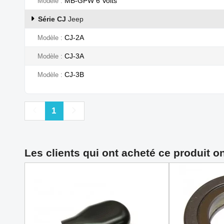
MB-GPW 6 Volts
Modèle
Série CJ
Jeep
CJ-2A
Modèle
CJ-3A
Modèle
CJ-3B
Modèle
Précédent
Suivant
1
Les clients qui ont acheté ce produit o