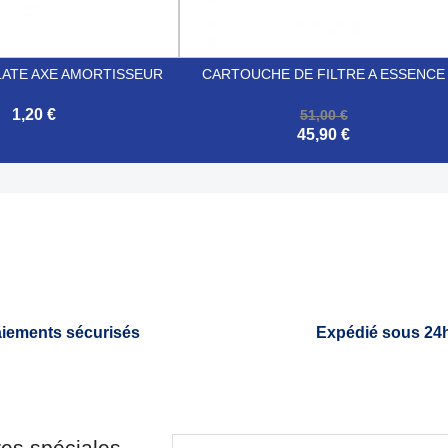
LATE AXE AMORTISSEUR
CARTOUCHE DE FILTRE A ESSENCE
1,20 €
51,00 €
45,90 €

Aperçu rapide
Aperçu rapide
iements sécurisés
Expédié sous 24
res spéciales