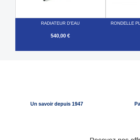
RADIATEUR D'EAU
RONDELLE P
540,00 €


Aperçu rapide
Un savoir depuis 1947
Pa
Recevez nos off