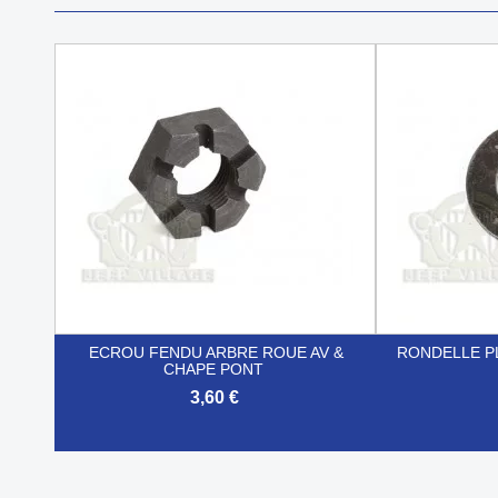
ECROU FENDU ARBRE ROUE AV &
RONDELLE P
CHAPE PONT
3,60 €


Aperçu rapide