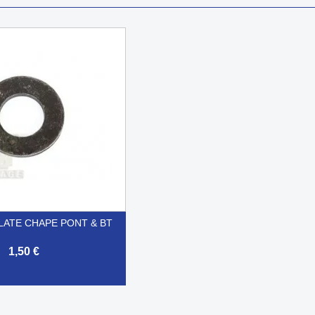
LATE CHAPE PONT & BT
1,50 €
Aperçu rapide