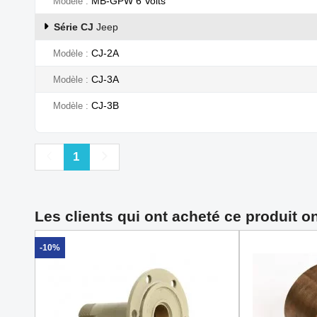
MB-GPW 6 Volts
Modèle
Série CJ
Jeep
CJ-2A
Modèle
CJ-3A
Modèle
CJ-3B
Modèle
Précédent
Suivant
1
Les clients qui ont acheté ce produit o
-10%