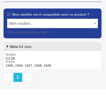
Mon modèle est-il compatible avec ce produit ?
Mon modèle...
Votre véhicule n'est pas listé ?
Contactez notre service client
Série CJ
Jeep
Modèle
CJ-2A
Année
1945, 1946, 1947, 1948, 1949
Précédent
Suivant
1