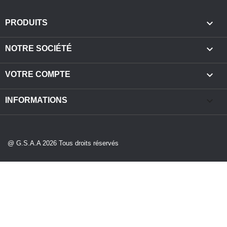

PRODUITS

NOTRE SOCIÉTÉ

VOTRE COMPTE
keyboard_arrow_down
INFORMATIONS
@ G.S.A.A 2026 Tous droits réservés