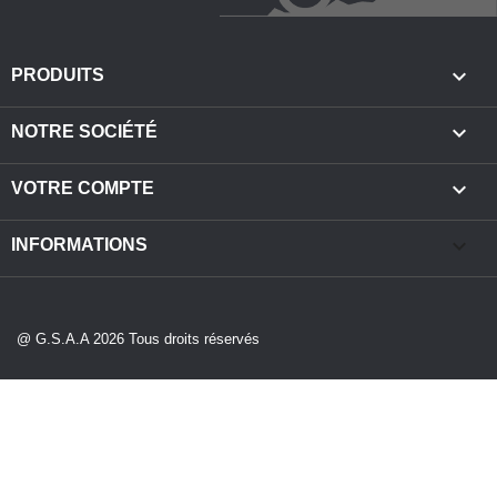

PRODUITS

NOTRE SOCIÉTÉ

VOTRE COMPTE
keyboard_arrow_down
INFORMATIONS
@ G.S.A.A 2026 Tous droits réservés