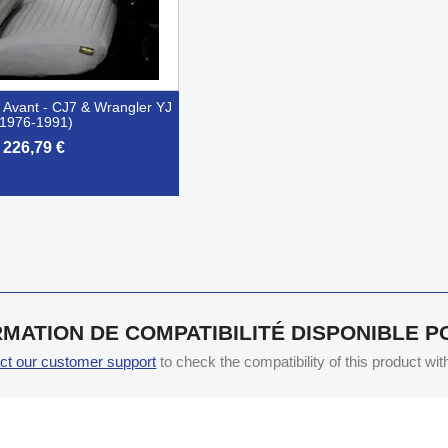
 Avant - CJ7 & Wrangler YJ
(1976-1991)
226,79 €
Aperçu rapide
MATION DE COMPATIBILITÉ DISPONIBLE 
ct our customer support
to check the compatibility of this product wi