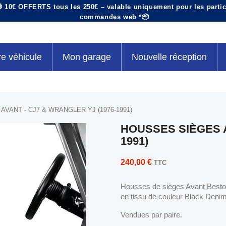
 10€ OFFERTS tous les 250€ – valable uniquement pour les particu
commandes web *📦
re véhicule
Mon garage
Nouvelle réception
VANT - CJ7 & WRANGLER YJ (1976-1991)
HOUSSES SIÈGES A
1991)
240,00 €
TTC
Housses de sièges Avant Besto
en tissu de couleur Black Denim
Vendues par paire.