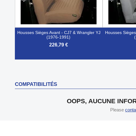
Housses Sièges Avant - CJ7 & Wrangler YJ
Housses Sièges
(1976-1991)
226,79 €


Aperçu rapide
COMPATIBILITÉS
OOPS, AUCUNE INFOR
Please
conta