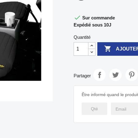

Sur commande
Expédié sous 10J
Quantité

AJOUTER
Partager
Être informé quand le produit