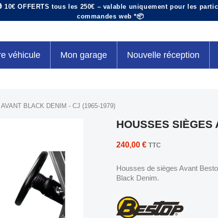
 10€ OFFERTS tous les 250€ – valable uniquement pour les particu
commandes web *📦
re véhicule
Mon garage
Nouvelle réception
VANT BLACK DENIM - CJ (1965-1979)
HOUSSES SIÈGES A
240,00 €
TTC
Housses de sièges Avant Besto
Black Denim.