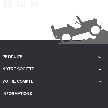
Facebook
YouTube
Instagram

PRODUITS

NOTRE SOCIÉTÉ

VOTRE COMPTE
keyboard_arrow_down
INFORMATIONS