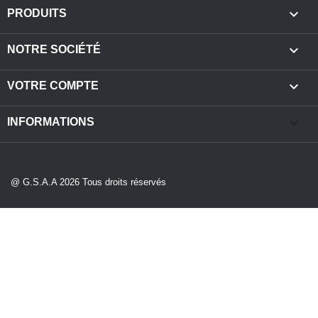

PRODUITS

NOTRE SOCIÉTÉ

VOTRE COMPTE
keyboard_arrow_down
INFORMATIONS
@ G.S.A.A 2026 Tous droits réservés