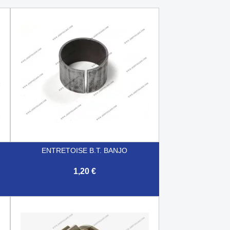
ENTRETOISE B.T. BANJO
1,20 €

Aperçu rapide