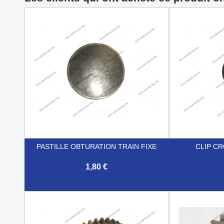
PASTILLE OBTURATION TRAIN FIXE
CLIP C
1,80 €


Aperçu rapide