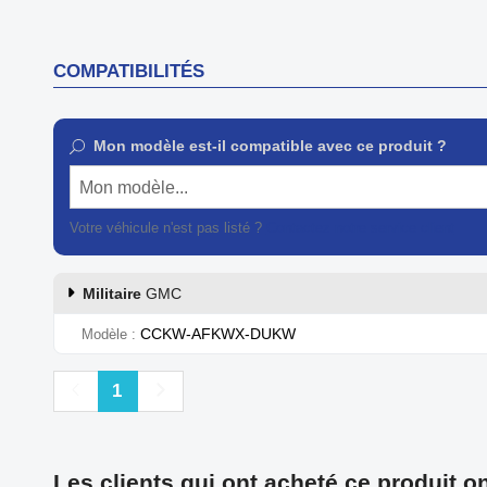
COMPATIBILITÉS
Mon modèle est-il compatible avec ce produit ?
Mon modèle...
Votre véhicule n'est pas listé ?
Contactez notre service client
Militaire
GMC
CCKW-AFKWX-DUKW
Modèle
Précédent
Suivant
1
Les clients qui ont acheté ce produit o