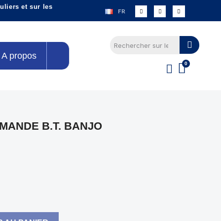
liers et sur les
FR
A propos
ANDE B.T. BANJO