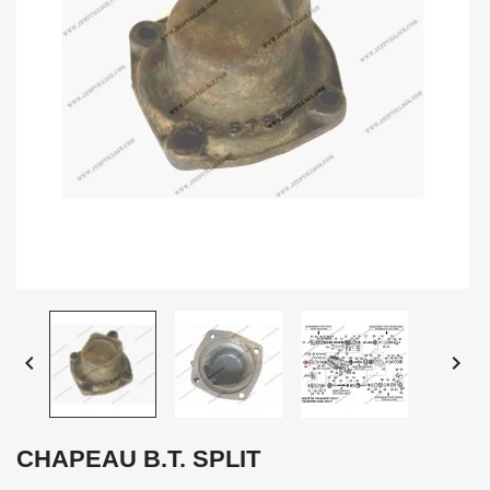


CHAPEAU B.T. SPLIT