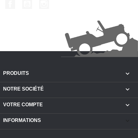
Facebook
YouTube
Instagram

PRODUITS

NOTRE SOCIÉTÉ

VOTRE COMPTE
keyboard_arrow_down
INFORMATIONS