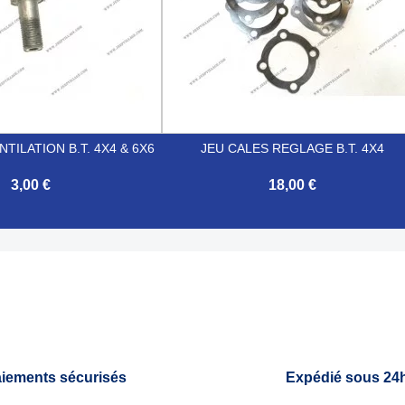
TILATION B.T. 4X4 & 6X6
JEU CALES REGLAGE B.T. 4X4
3,00 €
18,00 €

Aperçu rapide
Aperçu rapide
iements sécurisés
Expédié sous 24