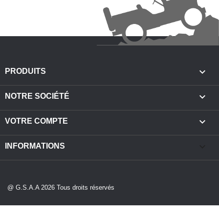

PRODUITS

NOTRE SOCIÉTÉ

VOTRE COMPTE
keyboard_arrow_down
INFORMATIONS
@ G.S.A.A 2026 Tous droits réservés