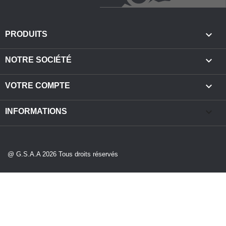

PRODUITS

NOTRE SOCIÉTÉ

VOTRE COMPTE
keyboard_arrow_down
INFORMATIONS
@ G.S.A.A 2026 Tous droits réservés