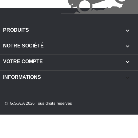

PRODUITS

NOTRE SOCIÉTÉ

VOTRE COMPTE
keyboard_arrow_down
INFORMATIONS
@ G.S.A.A 2026 Tous droits réservés