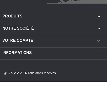

PRODUITS

NOTRE SOCIÉTÉ

VOTRE COMPTE
keyboard_arrow_down
INFORMATIONS
@ G.S.A.A 2026 Tous droits réservés