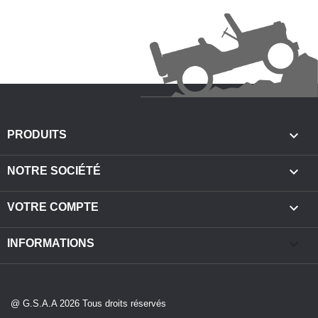

PRODUITS

NOTRE SOCIÉTÉ

VOTRE COMPTE
keyboard_arrow_down
INFORMATIONS
@ G.S.A.A 2026 Tous droits réservés