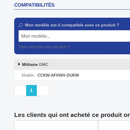
COMPATIBILITÉS
Mon modèle est-il compatible avec ce produit ?
Mon modèle...
Votre véhicule n'est pas listé ?
Contactez notre service client
Militaire
GMC
CCKW-AFKWX-DUKW
Modèle
Précédent
Suivant
1
Les clients qui ont acheté ce produit o