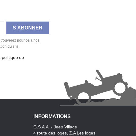
 trouverez pour cela nos
tion du site.
a politique de
INFORMATIONS
G.S.A.A. - Jeep Village
4 route des loges, Z.A Les loges