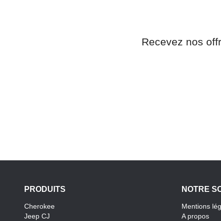
Recevez nos off
PRODUITS
NOTRE S
Cherokee
Mentions lé
Jeep CJ
A propos