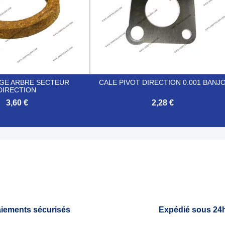
EGE ARBRE SECTEUR
CALE PIVOT DIRECTION 0.001 BANJ
DIRECTION
3,60 €
2,28 €

Aperçu rapide
Aperçu rapide
iements sécurisés
Expédié sous 24