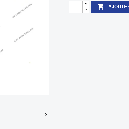

AJOUTER
