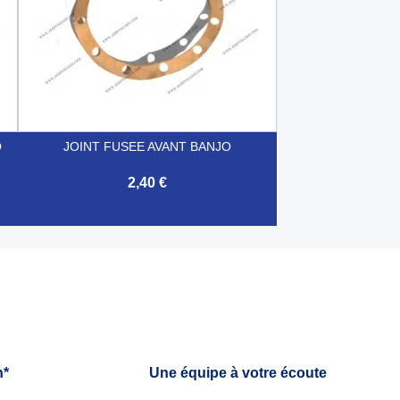
O
JOINT FUSEE AVANT BANJO
2,40 €

Aperçu rapide
h*
Une équipe à votre écoute