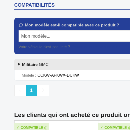
COMPATIBILITÉS
Mon modèle est-il compatible avec ce produit ?
Mon modèle...
Votre véhicule n'est pas listé ?
Contactez notre service client
Militaire
GMC
CCKW-AFKWX-DUKW
Modèle
Précédent
Suivant
1
Les clients qui ont acheté ce produit o
COMPATIBLE
COMPATIBLE