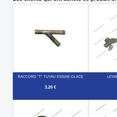
RACCORD ''T'' TUYAU ESSUIE-GLACE
LEVI
3,26 €


Aperçu rapide