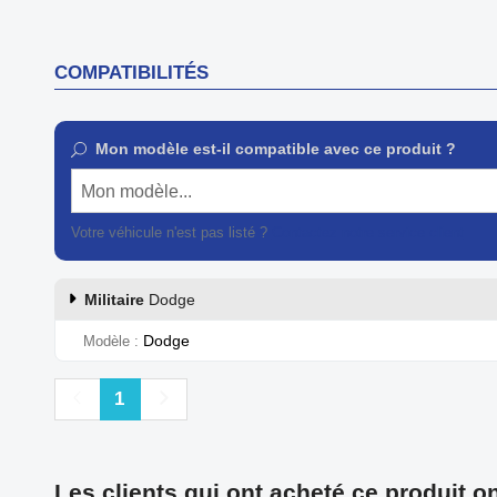
COMPATIBILITÉS
Mon modèle est-il compatible avec ce produit ?
Mon modèle...
Votre véhicule n'est pas listé ?
Contactez notre service client
Militaire
Dodge
Dodge
Modèle
Précédent
Suivant
1
Les clients qui ont acheté ce produit o