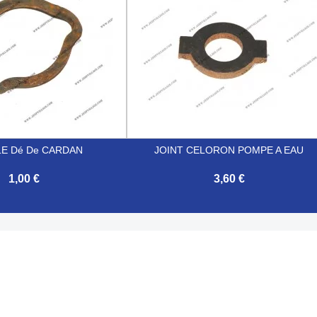
LE Dé De CARDAN
JOINT CELORON POMPE A EAU
1,00 €
3,60 €

Aperçu rapide
Aperçu rapide