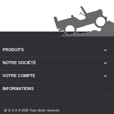

PRODUITS

NOTRE SOCIÉTÉ

VOTRE COMPTE
keyboard_arrow_down
INFORMATIONS
@ G.S.A.A 2026 Tous droits réservés