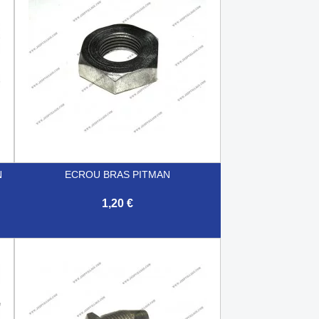
N
ECROU BRAS PITMAN
1,20 €

Aperçu rapide