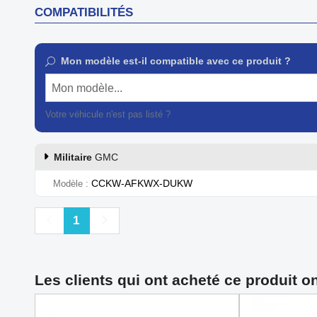
COMPATIBILITÉS
Mon modèle est-il compatible avec ce produit ?
Mon modèle...
Votre véhicule n'est pas listé ?
Contactez notre service client
Militaire
GMC
CCKW-AFKWX-DUKW
Modèle
Précédent
Suivant
1
Les clients qui ont acheté ce produit o