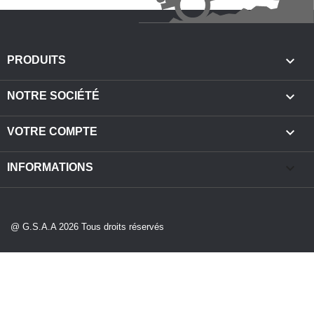

PRODUITS

NOTRE SOCIÉTÉ

VOTRE COMPTE
keyboard_arrow_down
INFORMATIONS
@ G.S.A.A 2026 Tous droits réservés