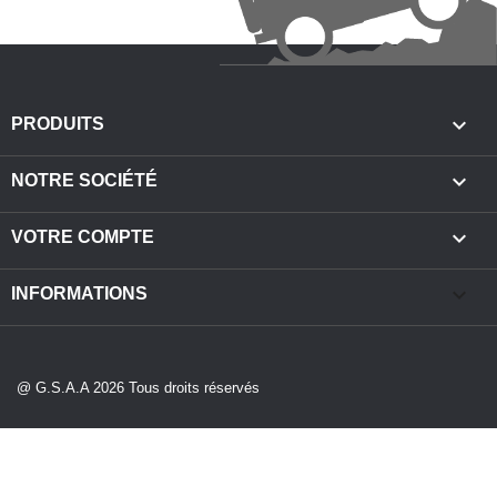

PRODUITS

NOTRE SOCIÉTÉ

VOTRE COMPTE
keyboard_arrow_down
INFORMATIONS
@ G.S.A.A 2026 Tous droits réservés