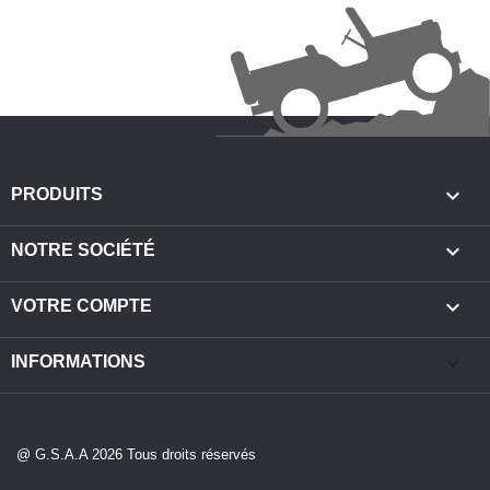

PRODUITS

NOTRE SOCIÉTÉ

VOTRE COMPTE
keyboard_arrow_down
INFORMATIONS
@ G.S.A.A 2026 Tous droits réservés