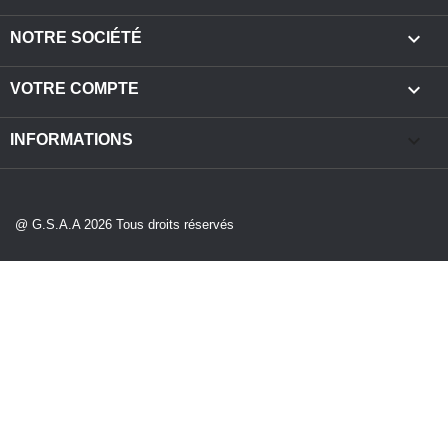

NOTRE SOCIÉTÉ

VOTRE COMPTE
keyboard_arrow_down
INFORMATIONS
@ G.S.A.A 2026 Tous droits réservés