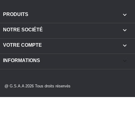

PRODUITS

NOTRE SOCIÉTÉ

VOTRE COMPTE
keyboard_arrow_down
INFORMATIONS
@ G.S.A.A 2026 Tous droits réservés