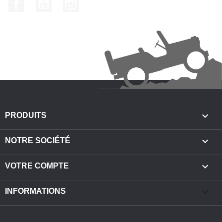
Facebook
YouTube
Instagram

PRODUITS

NOTRE SOCIÉTÉ

VOTRE COMPTE
keyboard_arrow_down
INFORMATIONS