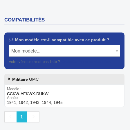
COMPATIBILITÉS
Mon modèle est-il compatible avec ce produit ?
Mon modèle...
Votre véhicule n'est pas listé ?
Contactez notre service client
Militaire
GMC
Modèle
CCKW-AFKWX-DUKW
Année
1941, 1942, 1943, 1944, 1945
Précédent
Suivant
1