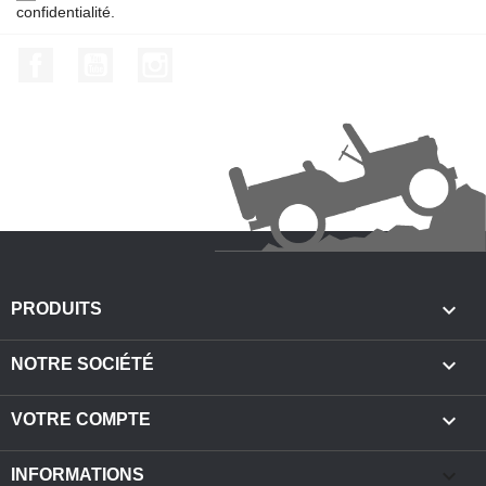
confidentialité.
Facebook
YouTube
Instagram

PRODUITS

NOTRE SOCIÉTÉ

VOTRE COMPTE
keyboard_arrow_down
INFORMATIONS