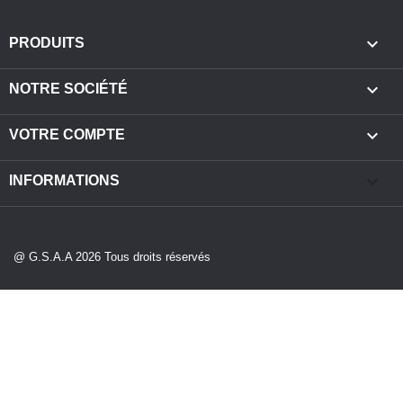

PRODUITS

NOTRE SOCIÉTÉ

VOTRE COMPTE
keyboard_arrow_down
INFORMATIONS
@ G.S.A.A 2026 Tous droits réservés