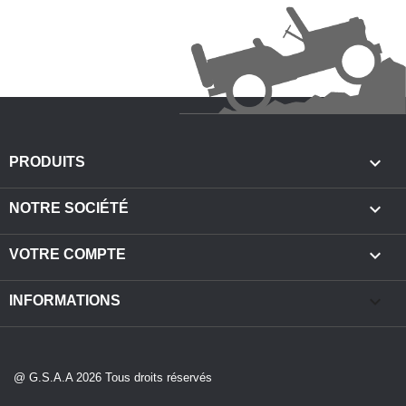

PRODUITS

NOTRE SOCIÉTÉ

VOTRE COMPTE
keyboard_arrow_down
INFORMATIONS
@ G.S.A.A 2026 Tous droits réservés