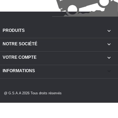

PRODUITS

NOTRE SOCIÉTÉ

VOTRE COMPTE
keyboard_arrow_down
INFORMATIONS
@ G.S.A.A 2026 Tous droits réservés