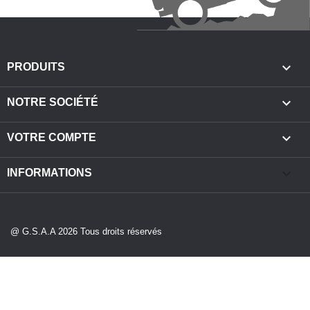

PRODUITS

NOTRE SOCIÉTÉ

VOTRE COMPTE
keyboard_arrow_down
INFORMATIONS
@ G.S.A.A 2026 Tous droits réservés