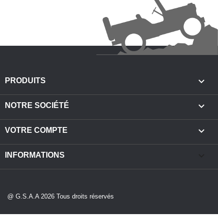

PRODUITS

NOTRE SOCIÉTÉ

VOTRE COMPTE
keyboard_arrow_down
INFORMATIONS
@ G.S.A.A 2026 Tous droits réservés