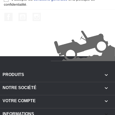
confidentialité.
Facebook
YouTube
Instagram

PRODUITS

NOTRE SOCIÉTÉ

VOTRE COMPTE
keyboard_arrow_down
INFORMATIONS