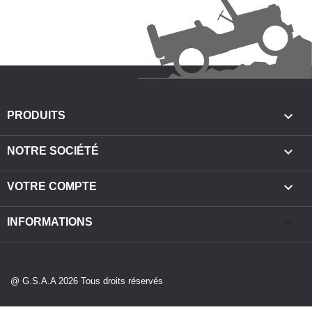

PRODUITS

NOTRE SOCIÉTÉ

VOTRE COMPTE
keyboard_arrow_down
INFORMATIONS
@ G.S.A.A 2026 Tous droits réservés