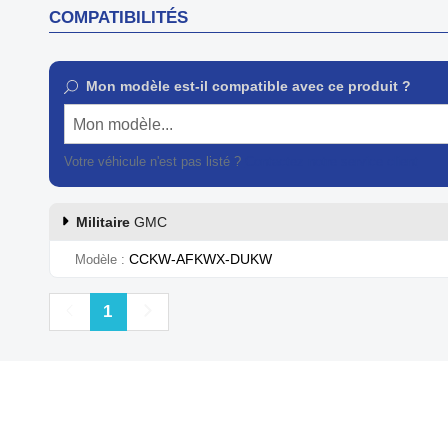
COMPATIBILITÉS
Mon modèle est-il compatible avec ce produit ?
Mon modèle...
Votre véhicule n'est pas listé ?
Contactez notre service client
Militaire
GMC
CCKW-AFKWX-DUKW
Modèle
Précédent
Suivant
1