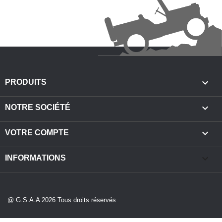

PRODUITS

NOTRE SOCIÉTÉ

VOTRE COMPTE
keyboard_arrow_down
INFORMATIONS
@ G.S.A.A 2026 Tous droits réservés