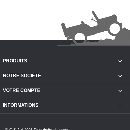

PRODUITS

NOTRE SOCIÉTÉ

VOTRE COMPTE
keyboard_arrow_down
INFORMATIONS
@ G.S.A.A 2026 Tous droits réservés