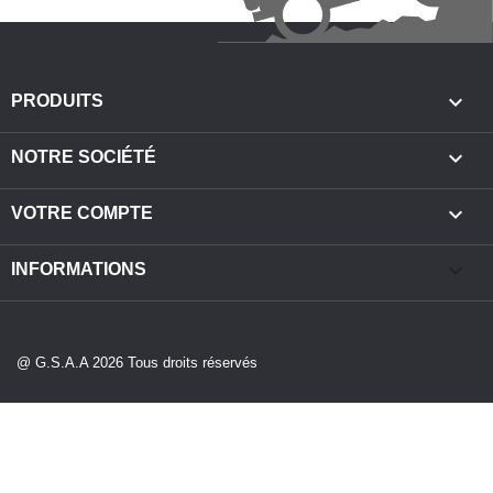

PRODUITS

NOTRE SOCIÉTÉ

VOTRE COMPTE
keyboard_arrow_down
INFORMATIONS
@ G.S.A.A 2026 Tous droits réservés