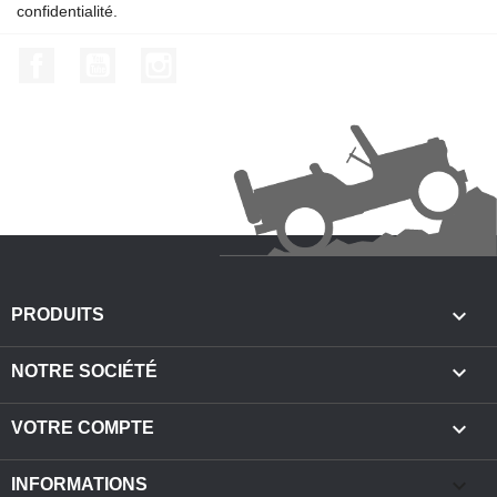
confidentialité.
Facebook
YouTube
Instagram

PRODUITS

NOTRE SOCIÉTÉ

VOTRE COMPTE
keyboard_arrow_down
INFORMATIONS