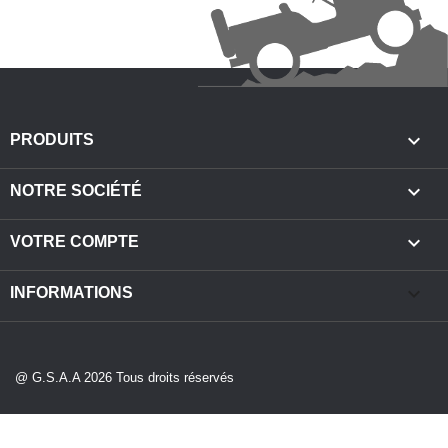

PRODUITS

NOTRE SOCIÉTÉ

VOTRE COMPTE
keyboard_arrow_down
INFORMATIONS
@ G.S.A.A 2026 Tous droits réservés