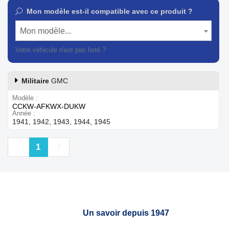
Mon modèle est-il compatible avec ce produit ?
Mon modèle...
Votre véhicule n'est pas listé ?
Contactez notre service client
Militaire
GMC
Modèle
CCKW-AFKWX-DUKW
Année
1941, 1942, 1943, 1944, 1945
Précédent
Suivant
1
Un savoir depuis 1947