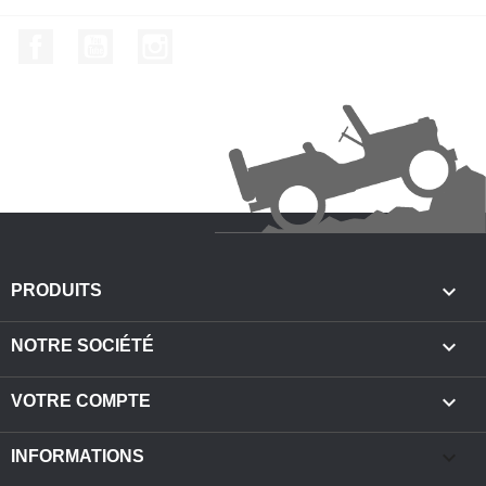
Facebook
YouTube
Instagram

PRODUITS

NOTRE SOCIÉTÉ

VOTRE COMPTE
keyboard_arrow_down
INFORMATIONS