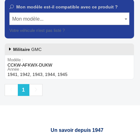
Mon modèle est-il compatible avec ce produit ?
Mon modèle...
Votre véhicule n'est pas listé ?
Contactez notre service client
Militaire
GMC
Modèle
CCKW-AFKWX-DUKW
Année
1941, 1942, 1943, 1944, 1945
Précédent
Suivant
1
Un savoir depuis 1947