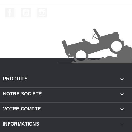
Facebook
YouTube
Instagram

PRODUITS

NOTRE SOCIÉTÉ

VOTRE COMPTE
keyboard_arrow_down
INFORMATIONS