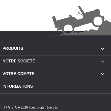

PRODUITS

NOTRE SOCIÉTÉ

VOTRE COMPTE
keyboard_arrow_down
INFORMATIONS
@ G.S.A.A 2026 Tous droits réservés